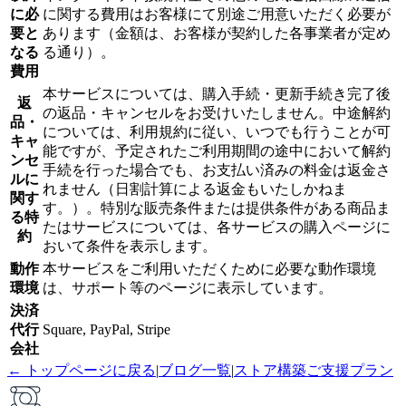
に必
に関する費用はお客様にて別途ご用意いただく必要が
要と
あります（金額は、お客様が契約した各事業者が定め
なる
る通り）。
費用
本サービスについては、購入手続・更新手続き完了後
返
の返品・キャンセルをお受けいたしません。中途解約
品・
については、利用規約に従い、いつでも行うことが可
キャ
能ですが、予定されたご利用期間の途中において解約
ンセ
手続を行った場合でも、お支払い済みの料金は返金さ
ルに
れません（日割計算による返金もいたしかねま
関す
す。）。特別な販売条件または提供条件がある商品ま
る特
たはサービスについては、各サービスの購入ページに
約
おいて条件を表示します。
動作
本サービスをご利用いただくために必要な動作環境
環境
は、サポート等のページに表示しています。
決済
代行
Square, PayPal, Stripe
会社
← トップページに戻る
|
ブログ一覧
|
ストア構築ご支援プラン