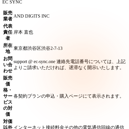
EC SYNC
販売
AND DIGITS INC
業者
代表
責任
岸本 直也
者
所在
東京都渋谷区渋谷2-7-13
地
お問
support @ ec-sync.one 連絡先電話番号については、上記
い合
よりご請求いただければ、遅滞なく開示いたします。
わせ
販売
価
格・
サー
各契約プランの申込・購入ページにて表示されます。
ビス
の対
価
対価
以外
インターネット接続料金その他の電気通信回線の通信